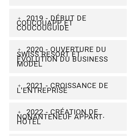
2019 - DÉBUT DE
COUCOUAPP ET
COUCOUGUIDE
2020 - OUVERTURE DU
SWISS RESORT ET
ÉVOLUTION DU BUSINESS
MODEL
2021 - CROISSANCE DE
L'ENTREPRISE
2022 - CRÉATION DE
NONANTENEUF APPART‧
HŌTEL